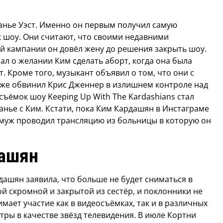
анье Уэст. Именно он первым получил самую
 шоу. Они считают, что своими недавними
 кампании он довёл жену до решения закрыть шоу.
ал о желании Ким сделать аборт, когда она была
. Кроме того, музыкант объявил о том, что они с
акже обвинил Крис Дженнер в излишнем контроле над
съёмок шоу Keeping Up With The Kardashians стал
анье с Ким. Кстати, пока Ким Кардашян в Инстаграме
 муж проводил трансляцию из больницы в которую он
дашян
дашян заявила, что больше не будет сниматься в
й скромной и закрытой из сестёр, и поклонники не
мает участие как в видеосъёмках, так и в различных
ры в качестве звёзд телевидения. В июле Кортни