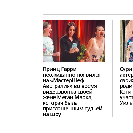
Принц Гарри
Сури
неожиданно появился
акте
на «МастерШеф
свои
Австралия» во время
роди
видеозвонка своей
Кэти
жене Меган Маркл,
учас
которая была
Уиль
приглашенным судьей
на шоу