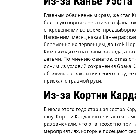
Из-за Канье Уэста
Главным обвиняемым сразу же стал К
большую порцию негатива от фанаток
откровениями во время предвыборной
Напомним, месяц назад Канье рассказ
беременна их первенцем, дочкой Норт
Ким находятся на грани развода, а т
детьми. По мнению фанатов, отказ от 
одним из условий сохранения брака К
объявляла о закрытии своего шоу, её
приехал с травмой руки.
Из-за Кортни Кар
В июле этого года старшая сестра Кар
шоу. Кортни Кардашян считается само
раз замечали, что она неохотно прини
мероприятиях, которые посещают сест