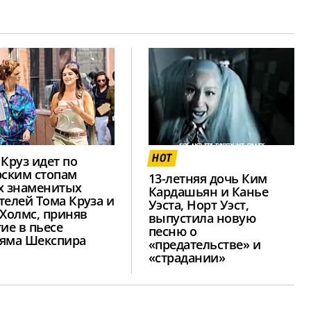
HOT
 Круз идет по
рским стопам
13-летняя дочь Ким
х знаменитых
Кардашьян и Канье
телей Тома Круза и
Уэста, Норт Уэст,
 Холмс, приняв
выпустила новую
тие в пьесе
песню о
яма Шекспира
«предательстве» и
«страдании»