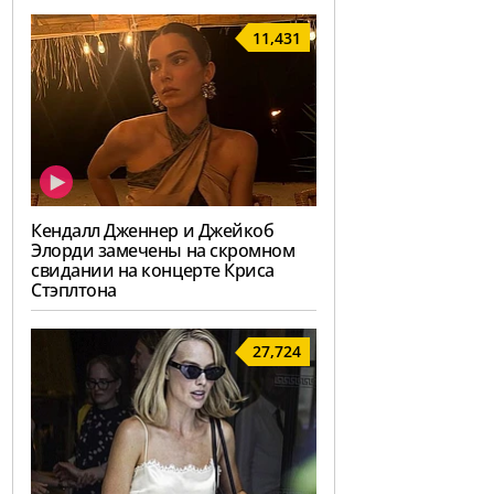
11,431
Кендалл Дженнер и Джейкоб
Элорди замечены на скромном
свидании на концерте Криса
Стэплтона
27,724