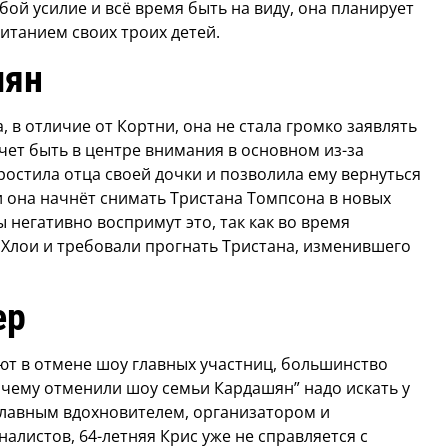
обой усилие и всё время быть на виду, она планирует
итанием своих троих детей.
шян
, в отличие от Кортни, она не стала громко заявлять
чет быть в центре внимания в основном из-за
ростила отца своей дочки и позволила ему вернуться
ли она начнёт снимать Тристана Томпсона в новых
 негативно воспримут это, так как во время
 Хлои и требовали прогнать Тристана, изменившего
ер
т в отмене шоу главных участниц, большинство
очему отменили шоу семьи Кардашян” надо искать у
главным вдохновителем, организатором и
листов, 64-летняя Крис уже не справляется с