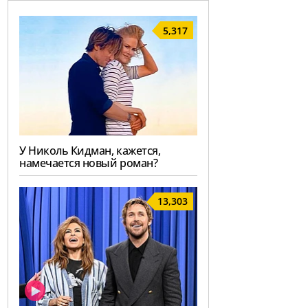
5,317
У Николь Кидман, кажется,
намечается новый роман?
13,303