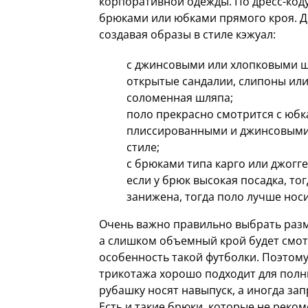
корпоративной одежды. По дресс-коду
брюками или юбками прямого кроя. Др
создавая образы в стиле кэжуал:
с джинсовыми или хлопковыми ш
открытые сандалии, слипоны или 
соломенная шляпа;
поло прекрасно смотрится с юбк
плиссированными и джинсовыми;
стиле;
с брюками типа карго или джогг
если у брюк высокая посадка, то
занижена, тогда поло лучше носи
Очень важно правильно выбрать разм
а слишком объемный крой будет смот
особенность такой футболки. Поэтом
трикотажа хорошо подходит для полн
рубашку носят навыпуск, а иногда за
Есть и такие брюки, которые не реком