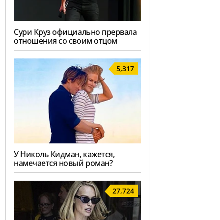
Сури Круз официально прервала
отношения со своим отцом
5,317
У Николь Кидман, кажется,
намечается новый роман?
27,724