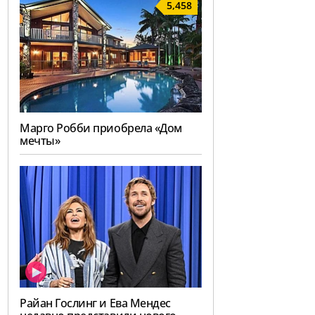
5,458
Марго Робби приобрела «Дом
мечты»
Райан Гослинг и Ева Мендес