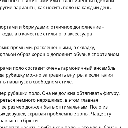
 их носят с джинсами или с классической одеждой:
угие варианты, как носить поло на каждый день,
ортами и бермудами; отличное дополнение –
кеды, а в качестве стильного аксессуара –
ами: прямыми, расклешенными, в складку,
 такой образ хорошо дополнит обувь в спортивном
ерами поло составит очень гармоничный ансамбль;
гда рубашку можно заправить внутрь, а если талия
ть навыпуск в свободном стиле.
ер рубашки поло. Она не должна обтягивать фигуру,
реться немного неряшливо, в этом главная
у ее размер должен быть оптимальным. Поло из
ых девушек, скрывая проблемные зоны. Чаще эту
правляют в брюки.
ендуется носить с рубашкой поло, – это клеш, бананы