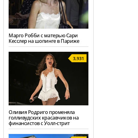
Марго Робби с матерью Сари
Кесслер на шопинге в Париже
3,931
Оливия Родриго променяла
голливудских красавчиков на
финансистов с Уолл-стрит