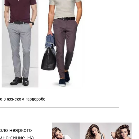
о в женском гардеробе
оло неяркого
емно-синие. На