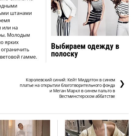
модными
ными штанами
ремя
и или на
еры. Молодым
ло ярких
Выбираем одежду в
 ограничить
полоску
ветовой гамме.
Королевский синий: Кейт Миддлтон в синем
❯
платье на открытии благотворительного фонда
и Меган Маркл в синем пальто в
Вестминстерском аббатстве