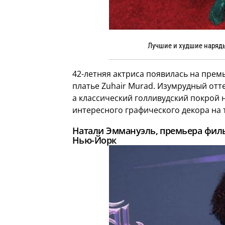
Лучшие и худшие наряды
42-летняя актриса появилась на прем
платье Zuhair Murad. Изумрудный отт
а классический голливудский покрой 
интересного графического декора на 
Натали Эммануэль, премьера филь
Нью-Йорк