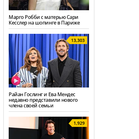
Марго Робби с матерью Сари
Кесслер на шопинге в Париже
13,303
Райан Гослинг и Ева Мендес
недавно представили нового
члена своей семьи
1,929