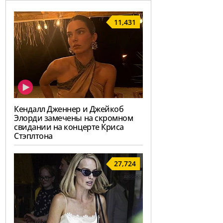
11,431
Кендалл Дженнер и Джейкоб
Элорди замечены на скромном
свидании на концерте Криса
Стэплтона
27,724