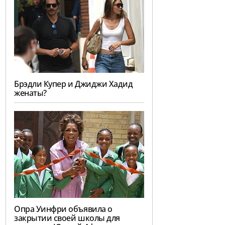
Брэдли Купер и Джиджи Хадид
женаты?
Опра Уинфри объявила о
закрытии своей школы для