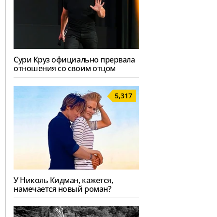
Сури Круз официально прервала
отношения со своим отцом
5,317
У Николь Кидман, кажется,
намечается новый роман?