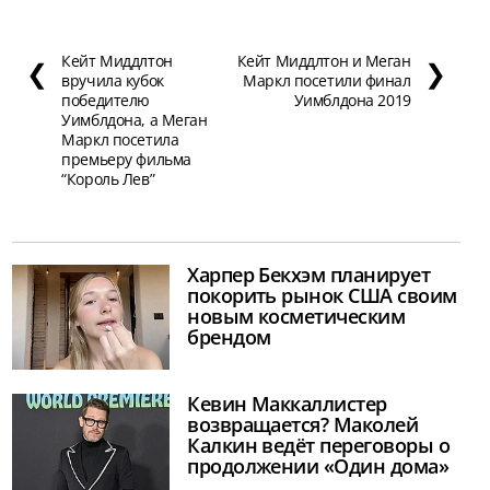
Кейт Миддлтон
Кейт Миддлтон и Меган
❮
❯
вручила кубок
Маркл посетили финал
победителю
Уимблдона 2019
Уимблдона, а Меган
Маркл посетила
премьеру фильма
“Король Лев”
Харпер Бекхэм планирует
покорить рынок США своим
новым косметическим
брендом
Кевин Маккаллистер
возвращается? Маколей
Калкин ведёт переговоры о
продолжении «Один дома»