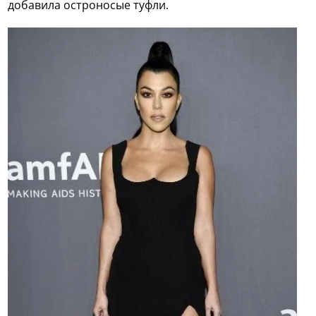
добавила остроносые туфли.