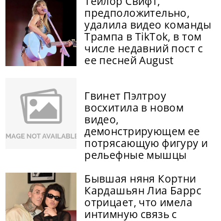
Тейлор Свифт,
предположительно,
удалила видео команды
Трампа в TikTok, в том
числе недавний пост с
ее песней August
Гвинет Пэлтроу
восхитила в новом
видео,
демонстрирующем ее
потрясающую фигуру и
рельефные мышцы
Бывшая няня Кортни
Кардашьян Лиа Баррс
отрицает, что имела
интимную связь с