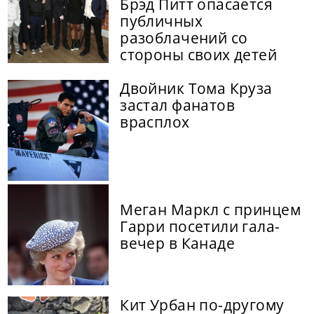
Брэд Питт опасается
публичных
разоблачений со
стороны своих детей
Двойник Тома Круза
застал фанатов
врасплох
Меган Маркл с принцем
Гарри посетили гала-
вечер в Канаде
Кит Урбан по-другому