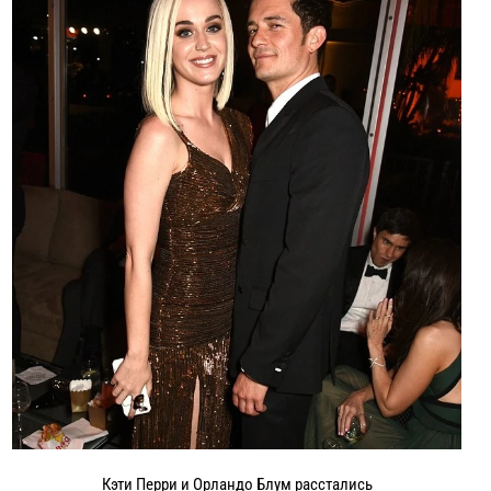
Кэти Перри и Орландо Блум расстались