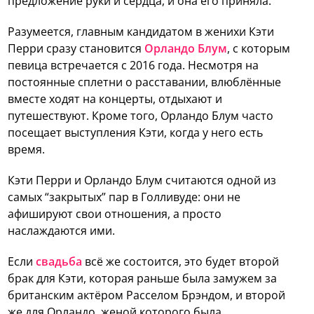
предложение руки и сердца, и она его приняла.
Разумеется, главным кандидатом в женихи Кэти
Перри сразу становится
Орландо Блум
, с которым
певица встречается с 2016 года. Несмотря на
постоянные сплетни о расставании, влюблённые
вместе ходят на концерты, отдыхают и
путешествуют. Кроме того, Орландо Блум часто
посещает выступления Кэти, когда у него есть
время.
Кэти Перри и Орландо Блум считаются одной из
самых “закрытых” пар в Голливуде: они не
афишируют свои отношения, а просто
наслаждаются ими.
Если
свадьба
всё же состоится, это будет второй
брак для Кэти, которая раньше была замужем за
британским актёром Расселом Брэндом, и второй
же для Орландо, женой которого была