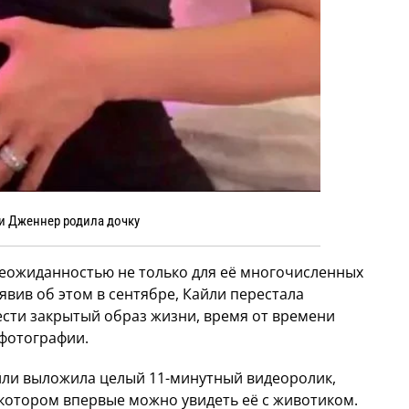
и Дженнер родила дочку
еожиданностью не только для её многочисленных
явив об этом в сентябре, Кайли перестала
ести закрытый образ жизни, время от времени
фотографии.
йли выложила целый 11-минутный видеоролик,
котором впервые можно увидеть её с животиком.