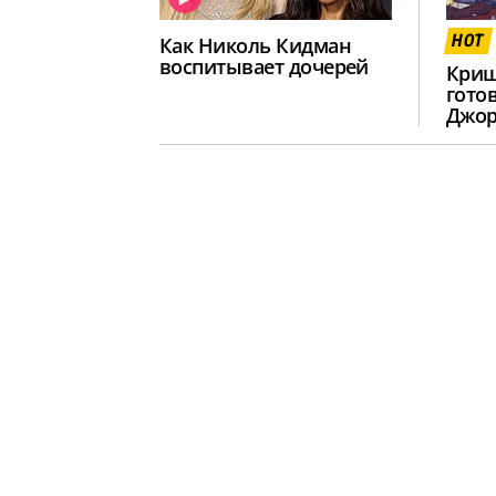
HOT
Как Николь Кидман
воспитывает дочерей
Криш
гото
Джор