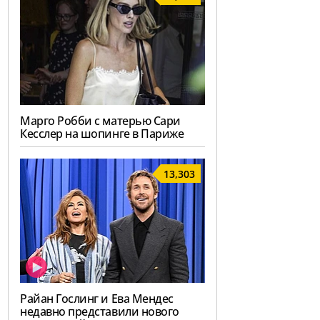
Марго Робби с матерью Сари
Кесслер на шопинге в Париже
13,303
Райан Гослинг и Ева Мендес
недавно представили нового