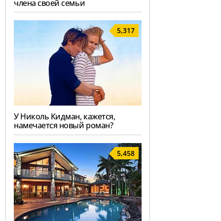
члена своей семьи
5,317
У Николь Кидман, кажется,
намечается новый роман?
5,458