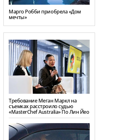
Марго Робби приобрела «Дом
мечты»
Требование Меган Маркл на
съемках расстроило судью
«MasterChef Australia» По Лин Йео