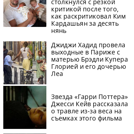
столкнулся с резкой
критикой после того,
как раскритиковал Ким
Кардашьян за десять
нянь
Джиджи Хадид провела
выходные в Париже с
матерью Брэдли Купера
Глорией и его дочерью
Леа
Звезда «Гарри Поттера»
Джесси Кейв рассказала
о травле из-за веса на
съемках этого фильма