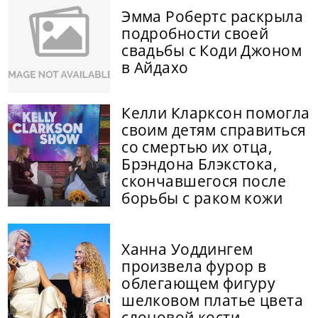
Эмма Робертс раскрыла
подробности своей
свадьбы с Коди Джоном
в Айдахо
Келли Кларксон помогла
своим детям справиться
со смертью их отца,
Брэндона Блэкстока,
скончавшегося после
борьбы с раком кожи
Ханна Уоддингем
произвела фурор в
облегающем фигуру
шелковом платье цвета
слоновой кости,