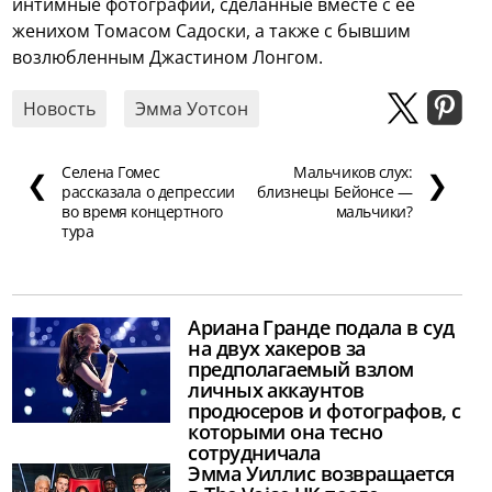
интимные фотографии, сделанные вместе с её
женихом Томасом Садоски, а также с бывшим
возлюбленным Джастином Лонгом.
Новость
Эмма Уотсон
Селена Гомес
Мальчиков слух:
❮
❯
рассказала о депрессии
близнецы Бейонсе —
во время концертного
мальчики?
тура
Ариана Гранде подала в суд
на двух хакеров за
предполагаемый взлом
личных аккаунтов
продюсеров и фотографов, с
которыми она тесно
сотрудничала
Эмма Уиллис возвращается