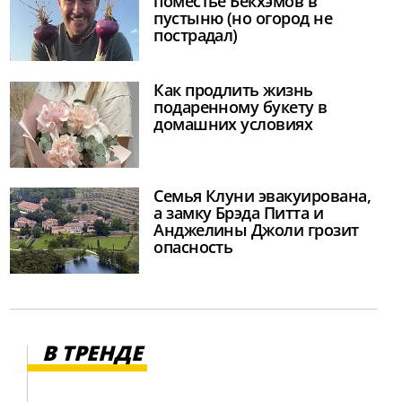
поместье Бекхэмов в
пустыню (но огород не
пострадал)
Как продлить жизнь
подаренному букету в
домашних условиях
Семья Клуни эвакуирована,
а замку Брэда Питта и
Анджелины Джоли грозит
опасность
В ТРЕНДЕ