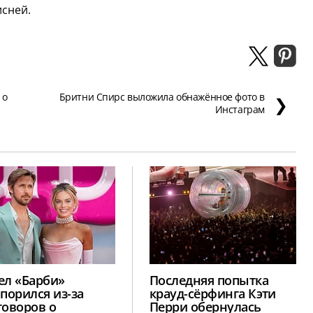
сней.
 о
Бритни Спирс выложила обнажённое фото в
❯
Инстаграм
ел «Барби»
Последняя попытка
опорился из-за
крауд-сёрфинга Кэти
говоров о
Перри обернулась