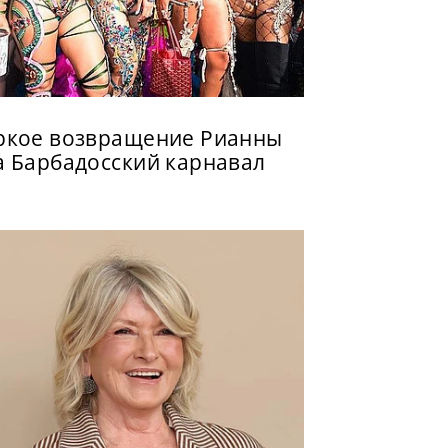
ркое возвращение Рианны
а Барбадосский карнавал