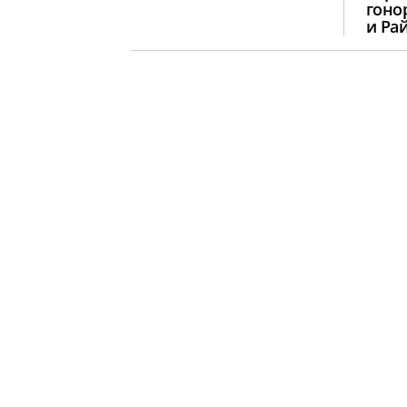
гоно
и Ра