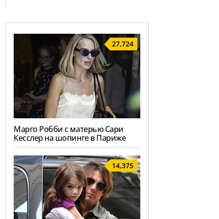
27,724
Марго Робби с матерью Сари
Кесслер на шопинге в Париже
14,375