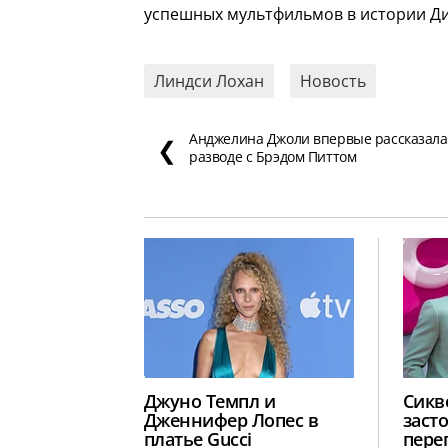
успешных мультфильмов в истории Ди
Линдси Лохан
Новость
Анджелина Джоли впервые рассказала
❮
разводе с Брэдом Питтом
Джуно Темпл и
Сикв
Дженнифер Лопес в
заст
платье Gucci
пере