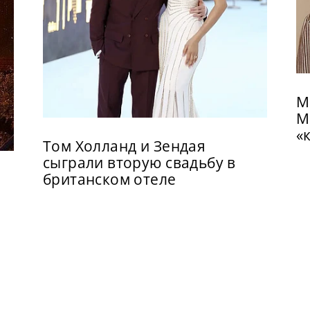
М
М
«
Том Холланд и Зендая
сыграли вторую свадьбу в
британском отеле