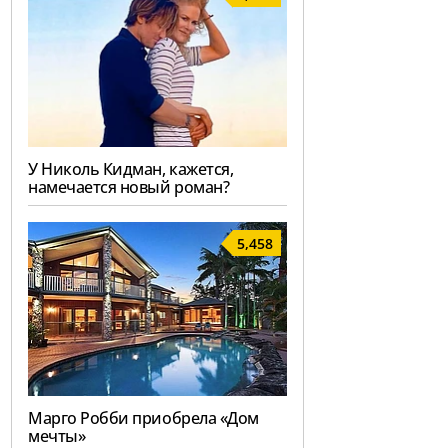
У Николь Кидман, кажется,
намечается новый роман?
5,458
Марго Робби приобрела «Дом
мечты»