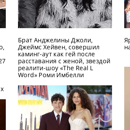
Брат Анджелины Джоли,
Я
о,
Джеймс Хейвен, совершил
н
каминг-аут как гей после
27
расставания с женой, звездой
реалити-шоу «The Real L
Word» Роми Имбелли
ix