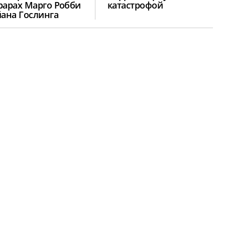
рарах Марго Робби
катастрофой
йана Гослинга