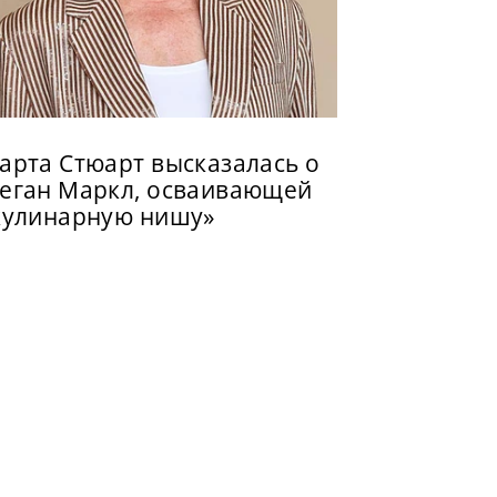
арта Стюарт высказалась о
еган Маркл, осваивающей
кулинарную нишу»