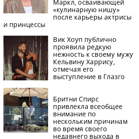
Маркл, осваивающей
«кулинарную нишу»
после карьеры актрисы
и принцессы
Вик Хоуп публично
проявила редкую
нежность к своему мужу
Кельвину Харрису,
отмечая его
выступление в Глазго
Бритни Спирс
привлекла всеобщее
внимание по
нескольким причинам
во время своего
недавнего выхода в