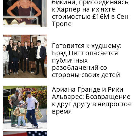
бикини, присоединяясь
к Харпер на их яхте
стоимостью £16M в Сен-
Тропе
Готовится к худшему:
Брэд Питт опасается
публичных
разоблачений со
стороны своих детей
Ариана Гранде и Рики
Альварес: Возвращение
к друг другу в непростое
время