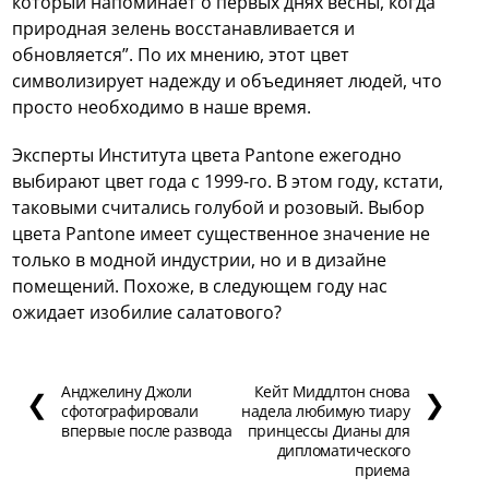
который напоминает о первых днях весны, когда
природная зелень восстанавливается и
обновляется”. По их мнению, этот цвет
символизирует надежду и объединяет людей, что
просто необходимо в наше время.
Эксперты Института цвета Pantone ежегодно
выбирают цвет года с 1999-го. В этом году, кстати,
таковыми считались голубой и розовый. Выбор
цвета Pantone имеет существенное значение не
только в модной индустрии, но и в дизайне
помещений. Похоже, в следующем году нас
ожидает изобилие салатового?
Анджелину Джоли
Кейт Миддлтон снова
❮
❯
сфотографировали
надела любимую тиару
впервые после развода
принцессы Дианы для
дипломатического
приема