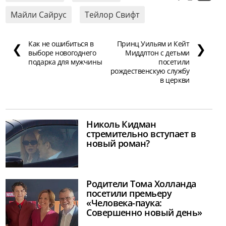
Майли Сайрус
Тейлор Свифт
Как не ошибиться в
Принц Уильям и Кейт
❮
❯
выборе новогоднего
Миддлтон с детьми
подарка для мужчины
посетили
рождественскую службу
в церкви
Николь Кидман
стремительно вступает в
новый роман?
Родители Тома Холланда
посетили премьеру
«Человека-паука:
Совершенно новый день»