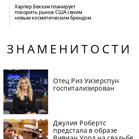
Харпер Бекхэм планирует
покорить рынок США своим
новым косметическим брендом
ЗНАМЕНИТОСТИ
Отец Риз Уизерспун
госпитализирован
Джулия Робертс
предстала в образе
Вивиан Уорд на свадьбе