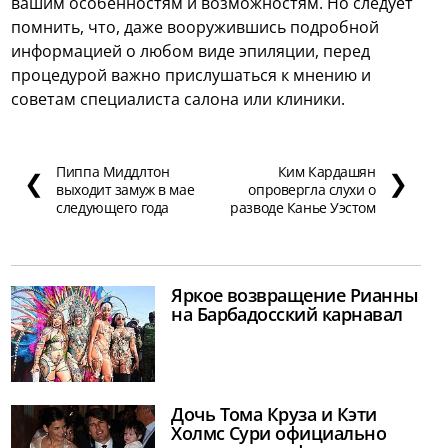
вашим особенностям и возможностям. Но следует
помнить, что, даже вооружившись подробной
информацией о любом виде эпиляции, перед
процедурой важно прислушаться к мнению и
советам специалиста салона или клиники.
Пиппа Миддлтон
Ким Кардашян
❮
❯
выходит замуж в мае
опровергла слухи о
следующего года
разводе Канье Уэстом
Яркое возвращение Рианны
на Барбадосский карнавал
Дочь Тома Круза и Кэти
Холмс Сури официально