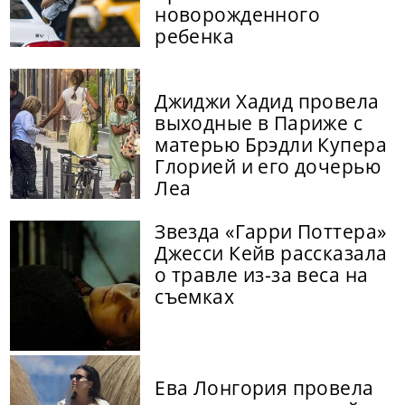
новорожденного
ребенка
Джиджи Хадид провела
выходные в Париже с
матерью Брэдли Купера
Глорией и его дочерью
Леа
Звезда «Гарри Поттера»
Джесси Кейв рассказала
о травле из-за веса на
съемках
Ева Лонгория провела