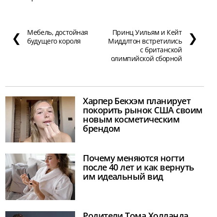
Мебель, достойная
Принц Уильям и Кейт
❮
❯
будущего короля
Миддлтон встретились
с британской
олимпийской сборной
Харпер Бекхэм планирует
покорить рынок США своим
новым косметическим
брендом
Почему меняются ногти
после 40 лет и как вернуть
им идеальный вид
Родители Тома Холланда