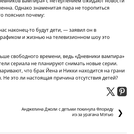
Дневников вампира» с нетерпением ожидают новости
менна. Однако знаменитая пара не торопиться
то пояснил почему:
нас наконец-то будут дети, — заявил он в
 графиком и жизнью на телевизионном шоу это
льше свободного времени, ведь «Дневники вампира»
атели сериала не планируют снимать новые серии.
варивают, что брак Йена и Никки находится на грани
. Не это ли настоящая причина отсутствия детей?
Анджелина Джоли с детьми покинула Флориду
❯
из-за урагана Мэтью