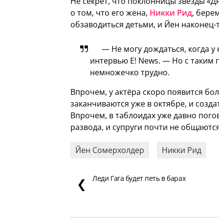
Не секрет, что поклонницы звезды «
о том, что его жена,
Никки Рид
, бере
обзаводиться детьми, и Йен наконец-
— Не могу дождаться, когда у 
интервью E! News. — Но с таким
немножечко трудно.
Впрочем, у актёра скоро появится бо
заканчиваются уже в октябре, и созд
Впрочем, в таблоидах уже давно пого
развода, и супруги почти не общаются
Йен Сомерхолдер
Никки Рид
Леди Гага будет петь в барах
❮