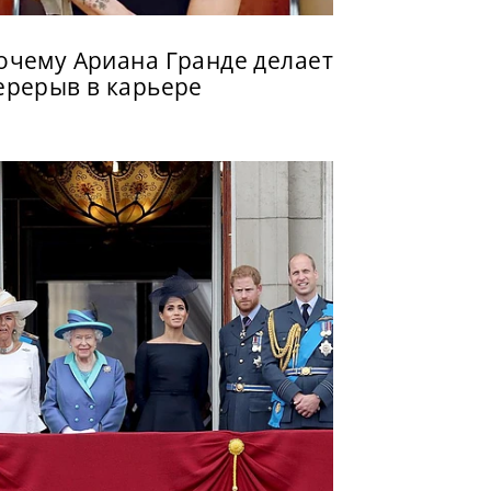
очему Ариана Гранде делает
ерерыв в карьере