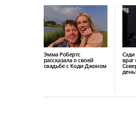
Эмма Робертс
Сэди
рассказала о своей
враг 
свадьбе с Коди Джоном
Сове
день