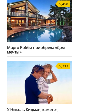
5,458
Марго Робби приобрела «Дом
мечты»
5,317
У Николь Кидман, кажется,