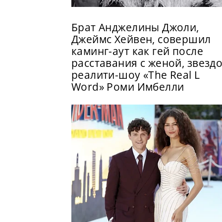
Брат Анджелины Джоли,
Джеймс Хейвен, совершил
каминг-аут как гей после
расставания с женой, звезд
реалити-шоу «The Real L
Word» Роми Имбелли