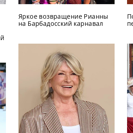
Яркое возвращение Рианны
П
на Барбадосский карнавал
п
ой