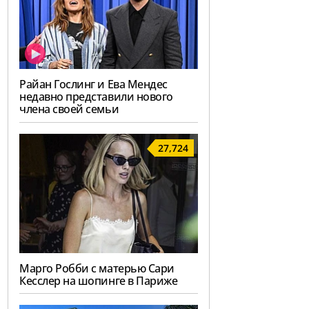
Райан Гослинг и Ева Мендес
недавно представили нового
члена своей семьи
27,724
Марго Робби с матерью Сари
Кесслер на шопинге в Париже