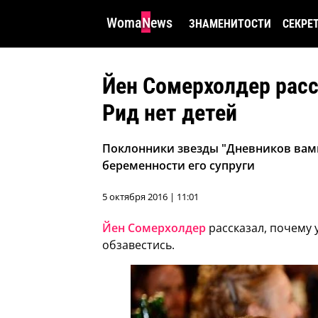
WomaNews
ЗНАМЕНИТОСТИ
СЕКРЕ
Йен Сомерхолдер расс
Рид нет детей
Поклонники звезды "Дневников вам
беременности его супруги
5 октября 2016 | 11:01
Йен Сомерхолдер
рассказал, почему у
обзавестись.