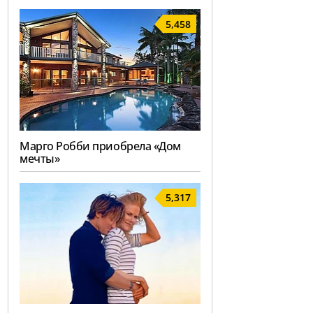
5,458
Марго Робби приобрела «Дом
мечты»
5,317