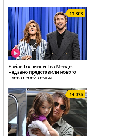
13,303
Райан Гослинг и Ева Мендес
недавно представили нового
члена своей семьи
14,375