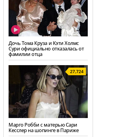
Дочь Тома Круза и Кэти Холмс
Сури официально отказалась от
фамилии отца
27,724
Марго Робби с матерью Сари
Кесслер на шопинге в Париже