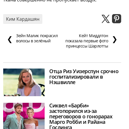
Ким Кардашян
Зейн Малик покрасил
Кейт Миддлтон
❮
❯
волосы в зелёный
показала первые фото
принцессы Шарлотты
Отца Риз Уизерспун срочно
госпитализировали в
Нэшвилле
Сиквел «Барби»
застопорился из-за
переговоров о гонорарах
Марго Робби и Райана
Гослинга