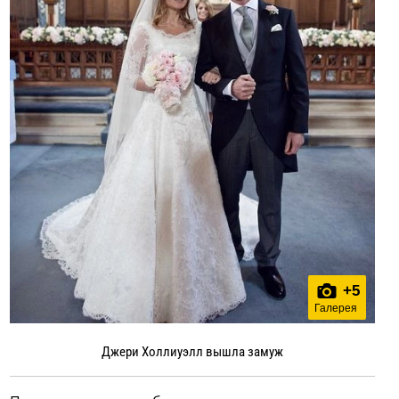
+
5
Галерея
Джери Холлиуэлл вышла замуж