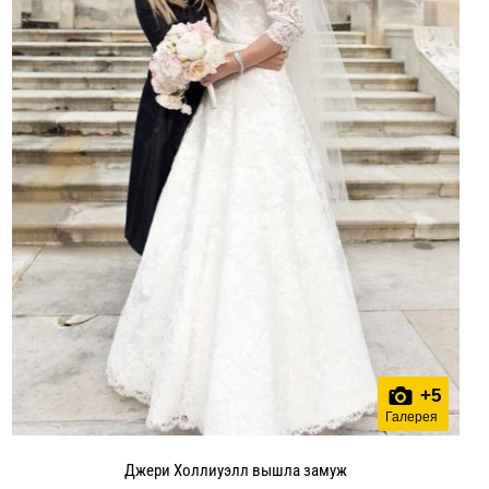
+
5
Галерея
Джери Холлиуэлл вышла замуж