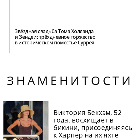
Звёздная свадьба Тома Холланда
и Зендеи: трёхдневное торжество
в историческом поместье Суррея
ЗНАМЕНИТОСТИ
Виктория Бекхэм, 52
года, восхищает в
бикини, присоединяясь
к Харпер на их яхте