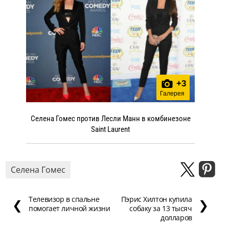
+
3
Галерея
Селена Гомес против Лесли Манн в комбинезоне
Saint Laurent
Селена Гомес
Телевизор в спальне
Пэрис Хилтон купила
❮
❯
помогает личной жизни
собаку за 13 тысяч
долларов