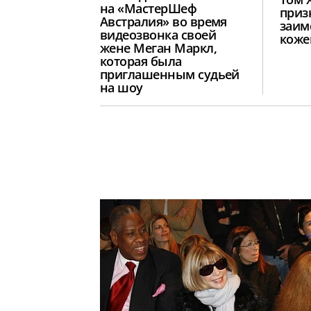
на «МастерШеф
приз
Австралия» во время
заим
видеозвонка своей
коже
жене Меган Маркл,
которая была
приглашенным судьей
на шоу