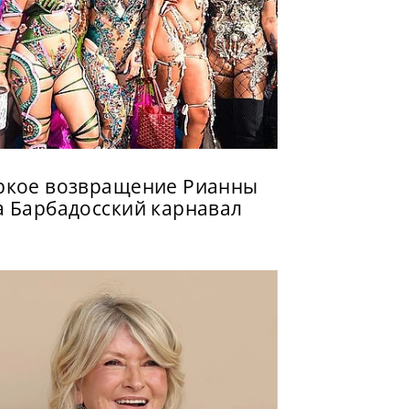
ркое возвращение Рианны
а Барбадосский карнавал