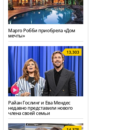
Марго Робби приобрела «Дом
мечты»
13,303
Райан Гослинг и Ева Мендес
недавно представили нового
члена своей семьи
14,375