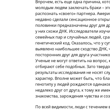
Впрочем, есть еще одна причина, ко
молодым людям заключать браки – эт
распознать «своего» партнера. Амер
недавно сделали сенсационное открыт
половинки предназначены друг для др
у них схожи ДНК. Исследователи изуч
семейных пар и случайных людей, сра
генетический код. Оказалось, что у с
выявлено наибольшее сходство ДНК, 
посторонних друг для друга участник
Ученые не могут ответить на вопрос,
отбирают себе подобных. Зато твердо
результаты исследования не носят с
характер. Вполне может быть, что бл
генотипу у людей рождаются одинако
недалеко друг от друга, к тому же им
знакомства, зарождения чувства и со
По всей видимости, люди с течением