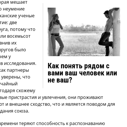
торая мешает
о неумение
иканские ученые
ие: две
уга, потому что
или восемьсот
внив их
упругов было
чем у
ов исследования.
Как понять рядом с
 как партнеры
вами ваш человек или
 уверены, что
не ваш?
лучайный
агодаря схожему
вые пристрастия и увлечения, они проживают
еют и внешнее сходство, что и является поводом для
здания союза.
 времени теряют способность к распознаванию