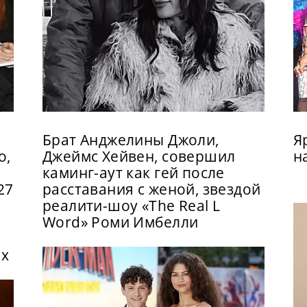
Брат Анджелины Джоли,
Я
о,
Джеймс Хейвен, совершил
н
каминг-аут как гей после
27
расставания с женой, звездой
реалити-шоу «The Real L
Word» Роми Имбелли
ix