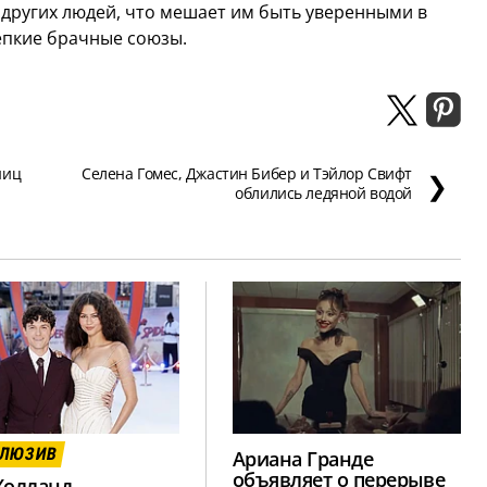
 других людей, что мешает им быть уверенными в
епкие брачные союзы.
ниц
Селена Гомес, Джастин Бибер и Тэйлор Свифт
❯
облились ледяной водой
КЛЮЗИВ
Ариана Гранде
объявляет о перерыве
Холланд