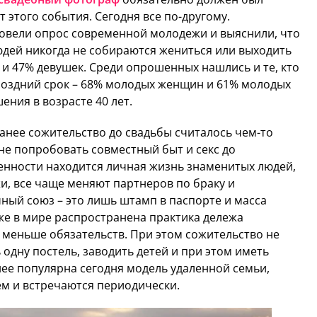
этого события. Сегодня все по-другому.
овели опрос современной молодежи и выяснили, что
дей никогда не собираются жениться или выходить
 и 47% девушек. Среди опрошенных нашлись и те, кто
поздний срок – 68% молодых женщин и 61% молодых
ния в возрасте 40 лет.
анее сожительство до свадьбы считалось чем-то
не попробовать совместный быт и секс до
венности находится личная жизнь знаменитых людей,
и, все чаще меняют партнеров по браку и
чный союз – это лишь штамп в паспорте и масса
же в мире распространена практика дележа
е меньше обязательств. При этом сожительство не
одну постель, заводить детей и при этом иметь
нее популярна сегодня модель удаленной семьи,
ем и встречаются периодически.