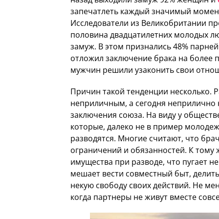
запечатлеть каждый значимый момент 
Исследователи из Великобритании пр
половина двадцатилетних молодых лю
замуж. В этом признались 48% парней
отложил заключение брака на более 
мужчин решили узаконить свои отноше
Причин такой тенденции несколько. Р
неприличным, а сегодня неприлично 
заключения союза. На виду у общест
которые, далеко не в пример молодеж
разводятся. Многие считают, что бра
ограничений и обязанностей. К тому 
имущества при разводе, что пугает н
мешает вести совместный быт, делить 
некую свободу своих действий. Не ме
когда партнеры не живут вместе совс