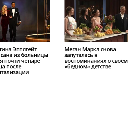
тина Эпплгейт
Меган Маркл снова
сана из больницы
запуталась в
тя почти четыре
воспоминаниях о своём
ца после
«бедном» детстве
итализации