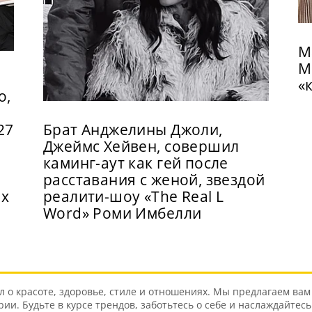
М
М
«
о,
27
Брат Анджелины Джоли,
Джеймс Хейвен, совершил
каминг-аут как гей после
расставания с женой, звездой
ix
реалити-шоу «The Real L
Word» Роми Имбелли
о красоте, здоровье, стиле и отношениях. Мы предлагаем вам 
и. Будьте в курсе трендов, заботьтесь о себе и наслаждайтес