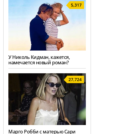
5,317
У Николь Кидман, кажется,
намечается новый роман?
27,724
Марго Робби с матерью Сари