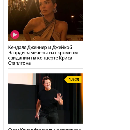
Кендалл Дженнер и Джейкоб
Элорди замечены на скромном
свидании на концерте Криса
Стэплтона
1,929