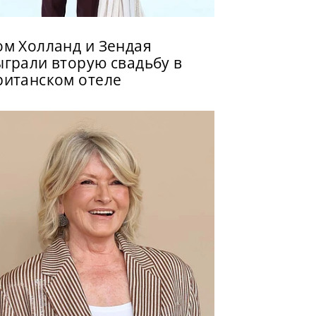
ом Холланд и Зендая
ыграли вторую свадьбу в
ританском отеле