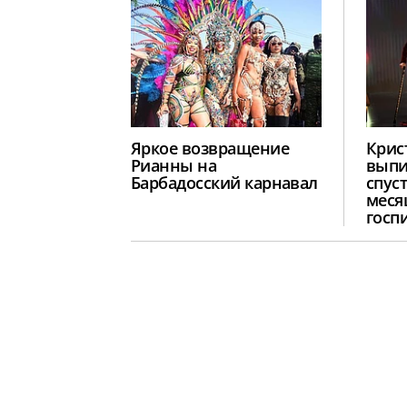
Яркое возвращение
Крис
Рианны на
выпи
Барбадосский карнавал
спус
меся
госп