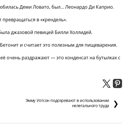
любилась Деми Ловато, был… Леонардо Ди Каприо.
т превращаться в «крендель».
 была джазовой певицей Билли Холлидей.
у Бетонит и считает это полезным для пищеварения.
е её очень раздражают — это конденсат на бутылках с
Эмму Уотсон подозревают в использовании
❯
нелегального труда