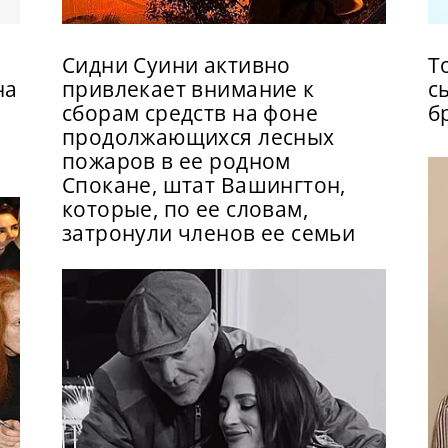
Сидни Суини активно
Т
на
привлекает внимание к
с
сборам средств на фоне
б
продолжающихся лесных
пожаров в ее родном
Спокане, штат Вашингтон,
которые, по ее словам,
затронули членов ее семьи