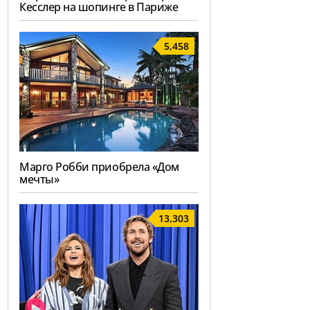
Кесслер на шопинге в Париже
5,458
Марго Робби приобрела «Дом
мечты»
13,303