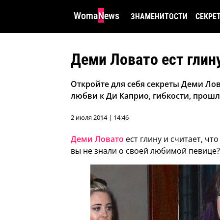
WomaNews
ЗНАМЕНИТОСТИ
СЕКРЕ
Деми Ловато ест глин
Откройте для себя секреты Деми Лова
любви к Ди Каприо, гибкости, прош
2 июля 2014 | 14:46
Деми Ловато
ест глину и считает, ч
вы не знали о своей любимой певице?