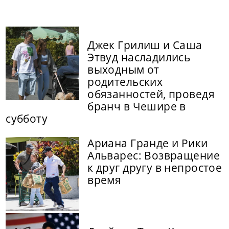
Джек Грилиш и Саша
Этвуд насладились
выходным от
родительских
обязанностей, проведя
бранч в Чешире в
субботу
Ариана Гранде и Рики
Альварес: Возвращение
к друг другу в непростое
время