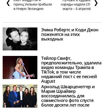
❮
❯
принц Уильям прибыли
наряды недели (31
в Новую Зеландию
марта – 6 апреля)
Эмма Робертс и Коди Джон
поженятся на этих
выходных
Тейлор Свифт,
предположительно, удалила
видео команды Трампа в
TikTok, в том числе
недавний пост с ее песней
August
Арнольд Шварценеггер и
Мария Шрайвер
воссоединились для
совместного фото спустя
более десяти лет после