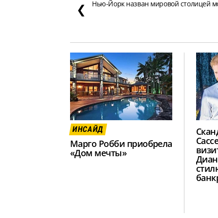
Нью-Йорк назван мировой столицей 
❮
ИНСАЙД
Скан
Сасс
Марго Робби приобрела
визи
«Дом мечты»
Диан
стил
банк