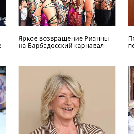
Яркое возвращение Рианны
П
е
на Барбадосский карнавал
п