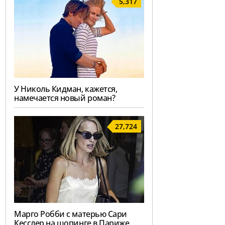
5,317
У Николь Кидман, кажется,
намечается новый роман?
27,724
Марго Робби с матерью Сари
Кесслер на шопинге в Париже