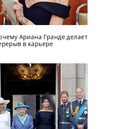
очему Ариана Гранде делает
ерерыв в карьере