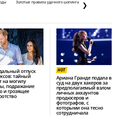
моды
Золотые правила удачного шопинга
❯
HOT
дальный отпуск
ексов: тайный
Ариана Гранде подала в
т на могилу
суд на двух хакеров за
ы, подражание
предполагаемый взлом
ю и грозящее
личных аккаунтов
ротство
продюсеров и
фотографов, с
которыми она тесно
сотрудничала