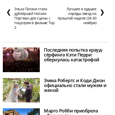
Эльза Патаки стала
Лучшие и худшие
❮
❯
дублёршей Натали
наряды звезд на
Портман для сцены с
прошлой неделе (24-30
поцелуем в фильме Тор
ноября)
2
Последняя попытка крауд-
сёрфинга Кэти Перри
обернулась катастрофой
Эмма Робертс и Коди Джон
официально стали мужем и
женой
Марго Робби приобрела