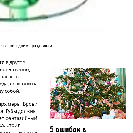
ся к новгодним праздникам
тя в другое
 естественно,
браслеты,
еда, если они на
у собой.
рх меры. Брови
а. Губы должны
дет фантазийный
ка. Стоит
5 ошибок в
нями, подводкой