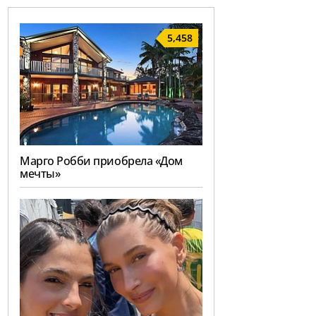
5,458
Марго Робби приобрела «Дом
мечты»