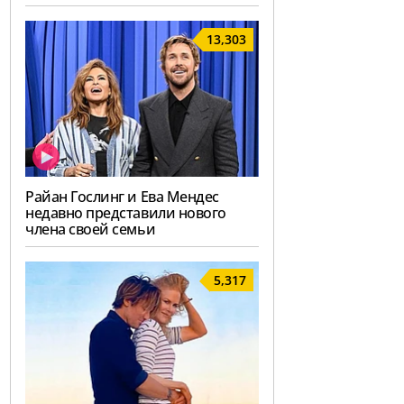
13,303
Райан Гослинг и Ева Мендес
недавно представили нового
члена своей семьи
5,317