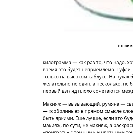
Готовим
килограмма — как раз то, что надо, хо
время это будет неприемлемо. Туфли,
только на высоком каблуке. На руках 
желательно не один, а несколько, не б
первый взгляд плохо сочетаются межд
Макияж — вызывающий, румяна — све
— «соболиные» в прямом смысле слов
быть яркими. Еще лучше, если это бу
макияж, по сути, не макияж, а раскрас
«поиграть» с темными и цветными те