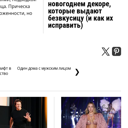
новогоднем декоре,
ица. Прическа
которые выдают
хоженности, но
безвкусицу (и как их
исправить)
вифт в
Один дома с мужским лицом
❯
ство