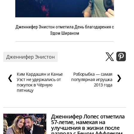
Дженнифер Энистон отметила День благодарения с
Эдом Шираном
Дженнифер Энистон
Ким Кардашян и Канье
Роборыбка — самая
❮
❯
Уэст не удержались от
популярная игрушка
покупок в Чёрную
2013 года
пятницу
Дженнифер Лопес отметила
57-летие, намекая на
улучшения в жизни после
развода с Беном Аффлеком