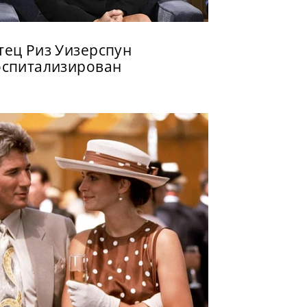
тец Риз Уизерспун
оспитализирован