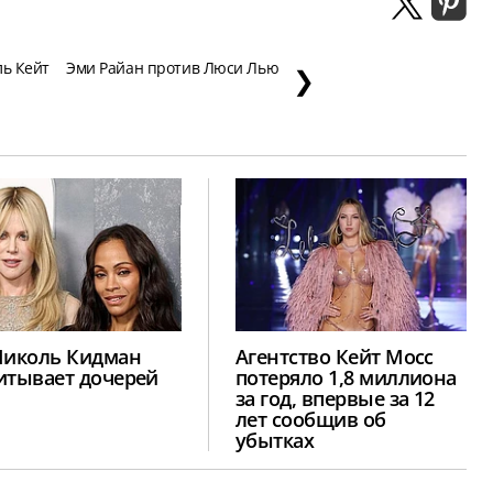
ль Кейт
Эми Райан против Люси Лью
❯
Николь Кидман
Агентство Кейт Мосс
итывает дочерей
потеряло 1,8 миллиона
за год, впервые за 12
лет сообщив об
убытках