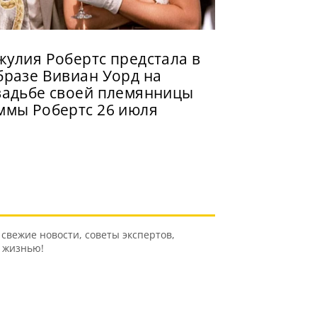
жулия Робертс предстала в
бразе Вивиан Уорд на
вадьбе своей племянницы
ммы Робертс 26 июля
свежие новости, советы экспертов,
ь жизнью!