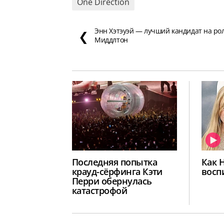
One Direction
Энн Хэтэуэй — лучший кандидат на ро
❮
Миддлтон
Последняя попытка
Как 
крауд-сёрфинга Кэти
восп
Перри обернулась
катастрофой