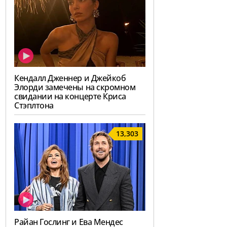
Кендалл Дженнер и Джейкоб
Элорди замечены на скромном
свидании на концерте Криса
Стэплтона
13,303
Райан Гослинг и Ева Мендес