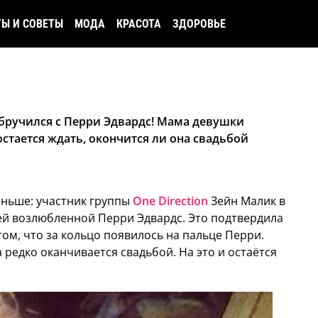
ТЫ И СОВЕТЫ
МОДА
КРАСОТА
ЗДОРОВЬЕ
обручился с Перри Эдвардс! Мама девушки
стается ждать, окончится ли она свадьбой
ньше: участник группы
One Direction
Зейн Малик в
ей возлюбленной Перри Эдвардс. Это подтвердила
том, что за кольцо появилось на пальце Перри.
 редко оканчивается свадьбой. На это и остаётся
.