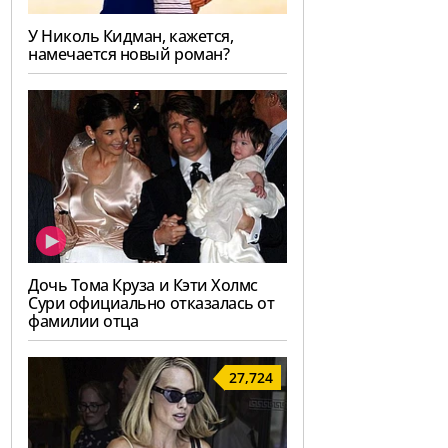
У Николь Кидман, кажется,
намечается новый роман?
Дочь Тома Круза и Кэти Холмс
Сури официально отказалась от
фамилии отца
27,724