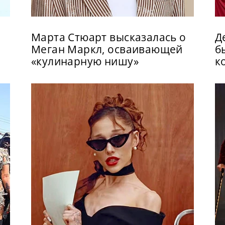
Марта Стюарт высказалась о
Д
Меган Маркл, осваивающей
б
«кулинарную нишу»
к