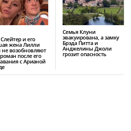
Семья Клуни
эвакуирована, а замку
 Слейтер и его
Брэда Питта и
ая жена Лилли
Анджелины Джоли
 не возобновляют
грозит опасность
 роман после его
тавания с Арианой
де