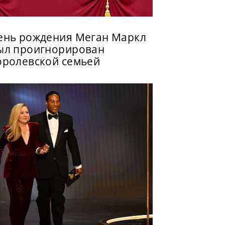
ень рождения Меган Маркл
ыл проигнорирован
оролевской семьей