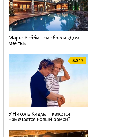
Марго Робби приобрела «Дом
мечты»
5,317
У Николь Кидман, кажется,
намечается новый роман?