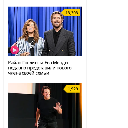
13,303
Райан Гослинг и Ева Мендес
недавно представили нового
члена своей семьи
1,929