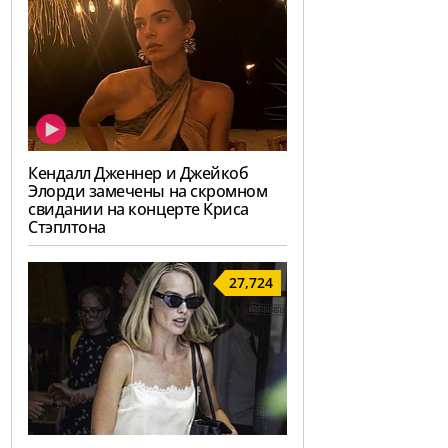
Кендалл Дженнер и Джейкоб
Элорди замечены на скромном
свидании на концерте Криса
Стэплтона
27,724