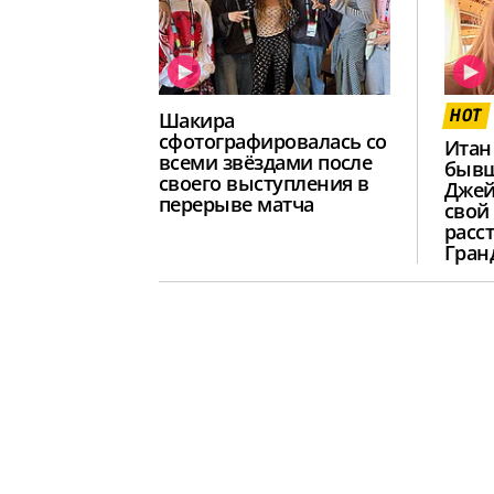
HOT
Шакира
сфотографировалась со
Итан
всеми звёздами после
бывш
своего выступления в
Джей
перерыве матча
свой
расс
Гран