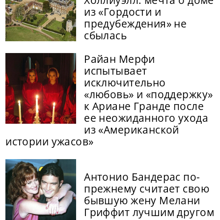
Холлиуэлл: мечта о доме
из «Гордости и
предубеждения» не
сбылась
Райан Мерфи
испытывает
исключительно
«любовь» и «поддержку»
к Ариане Гранде после
ее неожиданного ухода
из «Американской
истории ужасов»
Антонио Бандерас по-
прежнему считает свою
бывшую жену Мелани
Гриффит лучшим другом