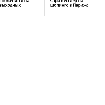
 поженятся на
Сари Кесслер на
 выходных
шопинге в Париже