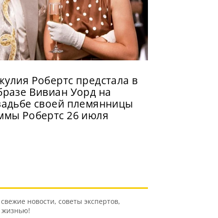
жулия Робертс предстала в
бразе Вивиан Уорд на
вадьбе своей племянницы
ммы Робертс 26 июля
свежие новости, советы экспертов,
ь жизнью!