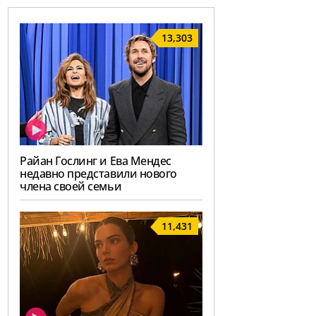
13,303
Райан Гослинг и Ева Мендес
недавно представили нового
члена своей семьи
11,431