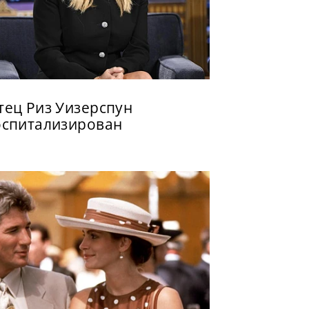
тец Риз Уизерспун
оспитализирован