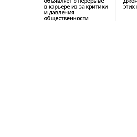
объявляет о перерыве
Джон
в карьере из-за критики
этих
и давления
общественности