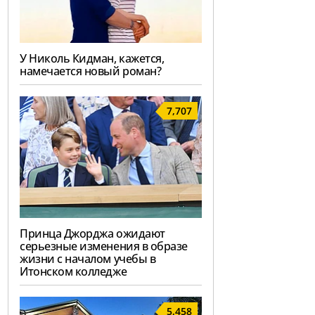
У Николь Кидман, кажется,
намечается новый роман?
7,707
Принца Джорджа ожидают
серьезные изменения в образе
жизни с началом учебы в
Итонском колледже
5,458