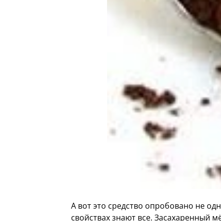
А вот это средство опробовано не од
свойствах знают все. Засахаренный м