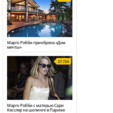
Марго Робби приобрела «Дом
мечты»
27,724
Марго Робби с матерью Сари
Кесслер на шопинге в Париже