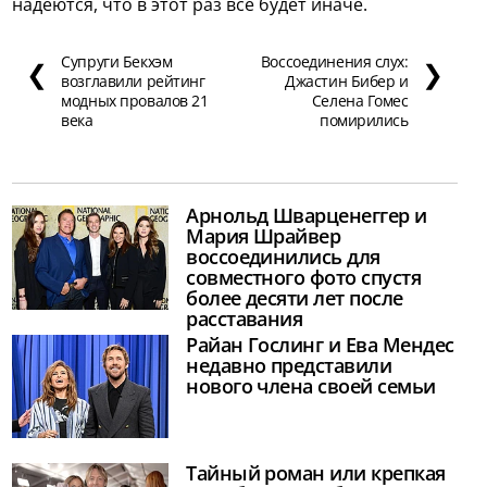
надеются, что в этот раз всё будет иначе.
Супруги Бекхэм
Воссоединения слух:
❮
❯
возглавили рейтинг
Джастин Бибер и
модных провалов 21
Селена Гомес
века
помирились
Арнольд Шварценеггер и
Мария Шрайвер
воссоединились для
совместного фото спустя
более десяти лет после
расставания
Райан Гослинг и Ева Мендес
недавно представили
нового члена своей семьи
Тайный роман или крепкая