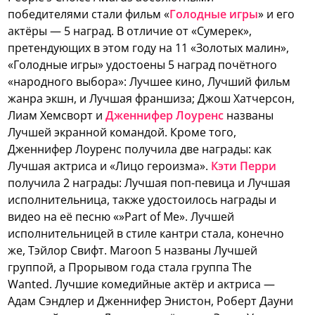
победителями стали фильм «
Голодные игры
» и его
актёры — 5 наград.
В отличие от «Сумерек»,
претендующих в этом году на 11 «Золотых малин»,
«Голодные игры» удостоены 5 наград почётного
«народного выбора»: Лучшее кино, Лучший фильм
жанра экшн, и Лучшая франшиза; Джош Хатчерсон,
Лиам Хемсворт и
Дженнифер Лоуренс
названы
Лучшей экранной командой. Кроме того,
Дженнифер Лоуренс получила две награды: как
Лучшая актриса и «Лицо героизма».
Кэти Перри
получила 2 награды: Лучшая поп-певица и Лучшая
исполнительница, также удостоилось награды и
видео на её песню «»Part of Me». Лучшей
исполнительницей в стиле кантри стала, конечно
же, Тэйлор Свифт. Maroon 5 названы Лучшей
группой, а Прорывом года стала группа The
Wanted. Лучшие комедийные актёр и актриса —
Адам Сэндлер и Дженнифер Энистон, Роберт Дауни