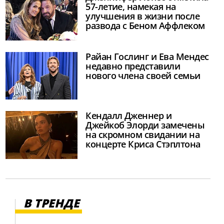
57-летие, намекая на
улучшения в жизни после
развода с Беном Аффлеком
Райан Гослинг и Ева Мендес
недавно представили
нового члена своей семьи
Кендалл Дженнер и
Джейкоб Элорди замечены
на скромном свидании на
концерте Криса Стэплтона
В ТРЕНДЕ