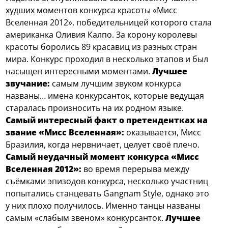
худших моментов конкурса красоты «Мисс
Вселенная 2012», победительницей которого стала
американка Оливия Калпо.
За корону королевы
красоты боролись 89 красавиц из разных стран
мира. Конкурс проходил в несколько этапов и был
насыщен интересными моментами.
Лучшее
звучание:
самым лучшим звуком конкурса
названы… имена конкурсанток, которые ведущая
старалась произносить на их родном языке.
Самый интересный факт о претендентках на
звание «Мисс Вселенная»:
оказывается, Мисс
Бразилия, когда нервничает, целует своё плечо.
Самый неудачный момент конкурса «Мисс
Вселенная 2012»:
во время перерыва между
съёмками эпизодов конкурса, несколько участниц
попытались станцевать Gangnam Style, однако это
у них плохо получилось. Именно танцы названы
самым «слабым звеном» конкурсанток.
Лучшее