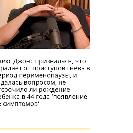
лекс Джонс призналась, что
традает от приступов гнева в
ериод перименопаузы, и
адалась вопросом, не
тсрочило ли рождение
ебенка в 44 года ‘появление
е симптомов’