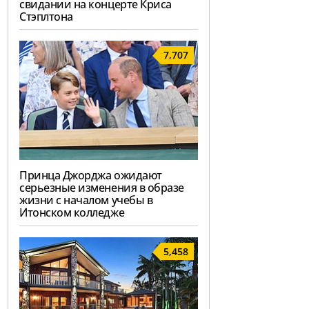
свидании на концерте Криса
Стэплтона
7,707
Принца Джорджа ожидают
серьезные изменения в образе
жизни с началом учебы в
Итонском колледже
5,458