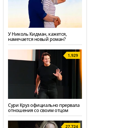
У Николь Кидман, кажется,
намечается новый роман?
1,929
Сури Круз официально прервала
отношения со своим отцом
27,724