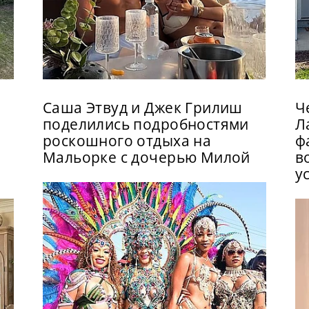
Саша Этвуд и Джек Грилиш
Ч
поделились подробностями
Л
роскошного отдыха на
ф
Мальорке с дочерью Милой
в
у