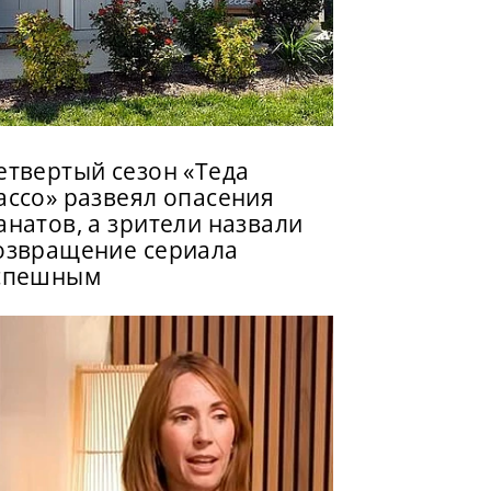
етвертый сезон «Теда
ассо» развеял опасения
анатов, а зрители назвали
озвращение сериала
спешным