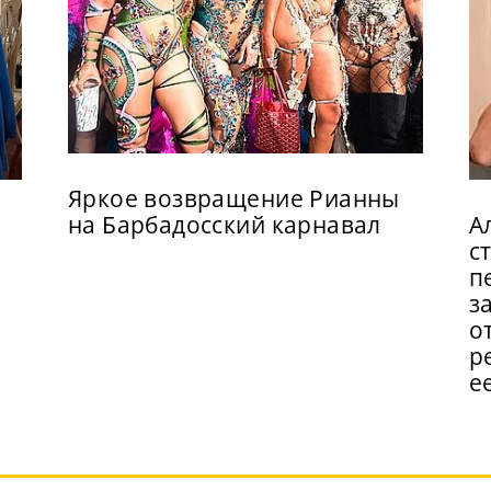
Яркое возвращение Рианны
на Барбадосский карнавал
А
с
п
з
о
р
е