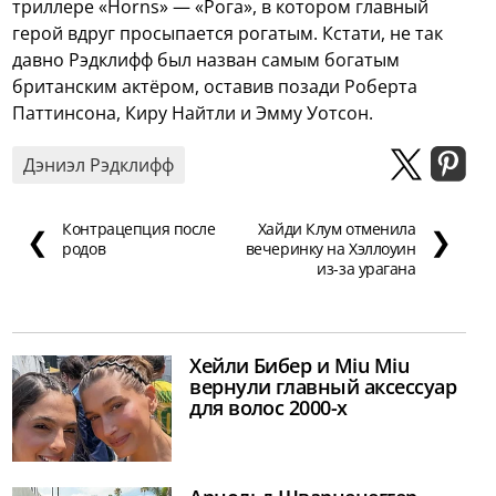
триллере «Horns» — «Рога», в котором главный
герой вдруг просыпается рогатым. Кстати, не так
давно Рэдклифф был назван самым богатым
британским актёром, оставив позади Роберта
Паттинсона, Киру Найтли и Эмму Уотсон.
Дэниэл Рэдклифф
Контрацепция после
Хайди Клум отменила
❮
❯
родов
вечеринку на Хэллоуин
из-за урагана
Хейли Бибер и Miu Miu
вернули главный аксессуар
для волос 2000-х