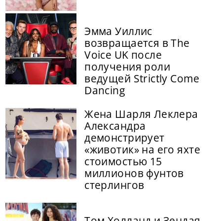
Эмма Уиллис
возвращается в The
Voice UK после
получения роли
ведущей Strictly Come
Dancing
Жена Шарля Леклера
Александра
демонстрирует
«животик» на его яхте
стоимостью 15
миллионов фунтов
стерлингов
Том Холланд и Зендая