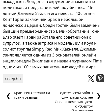
выходные в Лондоне, в окружении знаменитых
политиков и представителей шоу-бизнеса.
46-
летний Джимми Уэйлс и его невеста, 40-летняя
Кейт Гарви заключили брак в небольшой
лондонской церкви. Среди гостей были замечены
бывший премьер-министр Великобритании Тони
Блэр (Кейт Гарви работала его советником) с
супругой, а также актриса и модель Лили Коул и
солист группы Simply Red Мик Хакнелл. Джимми
Уэйлс является одним из 3 основателей онлайн
энциклопедии Википедия и назван журналом Time
одним из 100 самых влиятельных людей в мире.
свадьба
Брак Гвен Стефани на
Родительской заботы
❮
❯
грани развода
слух: мама Кристен
Стюарт помирила дочь
с Робертом
Паттинсоном