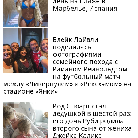
день на пляже в
Марбелье, Испания
Блейк Лайвли
поделилась
фотографиями
семейного похода с
Райаном Рейнольдсом
на футбольный матч
между «Ливерпулем» и «Рексхэмом» на
стадионе «Янки»
Род Стюарт стал
дедушкой в шестой раз:
его дочь Руби родила
второго сына от жениха
Джейка Калика