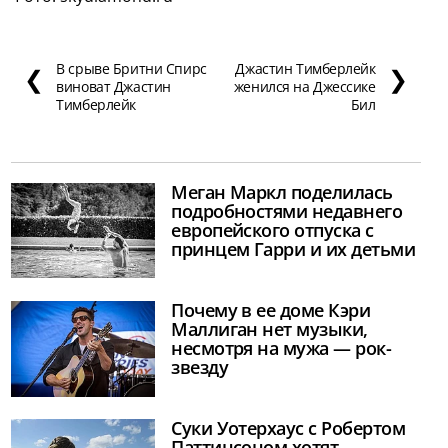
В срыве Бритни Спирс
Джастин Тимберлейк
❮
❯
виноват Джастин
женился на Джессике
Тимберлейк
Бил
Меган Маркл поделилась
подробностями недавнего
европейского отпуска с
принцем Гарри и их детьми
Почему в ее доме Кэри
Маллиган нет музыки,
несмотря на мужа — рок-
звезду
Суки Уотерхаус с Робертом
Паттинсоном хотят