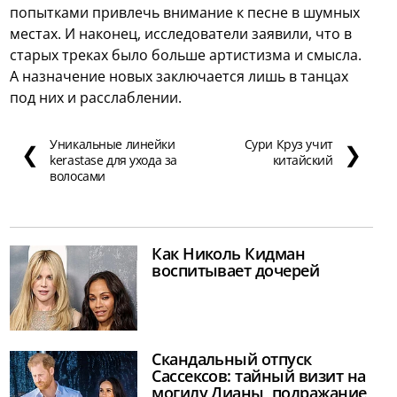
попытками привлечь внимание к песне в шумных
местах. И наконец, исследователи заявили, что в
старых треках было больше артистизма и смысла.
А назначение новых заключается лишь в танцах
под них и расслаблении.
Уникальные линейки
Сури Круз учит
❮
❯
kerastase для ухода за
китайский
волосами
Как Николь Кидман
воспитывает дочерей
Скандальный отпуск
Сассексов: тайный визит на
могилу Дианы, подражание