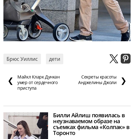
Брюс Уиллис
дети
Майкл Кларк Дункан
Секреты красоты
❮
❯
умер от сердечного
Анджелины Джоли
приступа
Билли Айлиш появилась в
неузнаваемом образе на
съемках фильма «Колпак» в
Торонто