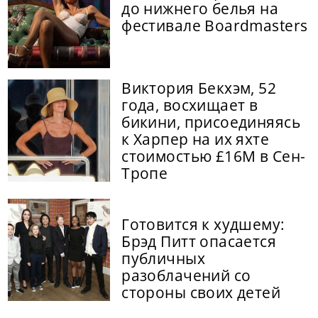
до нижнего белья на
фестивале Boardmasters
Виктория Бекхэм, 52
года, восхищает в
бикини, присоединяясь
к Харпер на их яхте
стоимостью £16M в Сен-
Тропе
Готовится к худшему:
Брэд Питт опасается
публичных
разоблачений со
стороны своих детей