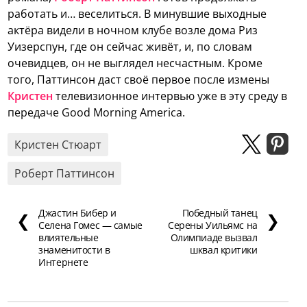
работать и… веселиться. В минувшие выходные
актёра видели в ночном клубе возле дома Риз
Уизерспун, где он сейчас живёт, и, по словам
очевидцев, он не выглядел несчастным. Кроме
того, Паттинсон даст своё первое после измены
Кристен
телевизионное интервью уже в эту среду в
передаче Good Morning America.
Кристен Стюарт
Роберт Паттинсон
Джастин Бибер и
Победный танец
❮
❯
Селена Гомес — самые
Серены Уильямс на
влиятельные
Олимпиаде вызвал
знаменитости в
шквал критики
Интернете